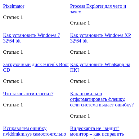
Pixelmator
Process Explorer для чего и
зачем
Статьи: 1
Статьи: 1
Как установить Windows 7
Как установить Windows XP
32\64 bit
32\64 bit
Статьи: 1
Статьи: 1
Загрузочный диск Hiren`s Boot
Как установить Whatsapp на
CD
ПК?
Статьи: 1
Статьи: 1
Что такое антиплагиат?
Как правильно
отформатировать флешку,
Статьи: 1
если система выдает ошибку?
Статьи: 1
Исправляем ошибку
Видеокарта не "видит"
nvlddmkm.sys самостоятельно
монитор – как исправить