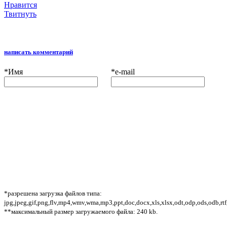
Нравится
Твитнуть
написать комментарий
*
Имя
*
e-mail
*разрешена загрузка файлов типа:
jpg,jpeg,gif,png,flv,mp4,wmv,wma,mp3,ppt,doc,docx,xls,xlsx,odt,odp,ods,odb,rtf
**максимальный размер загружаемого файла: 240 kb.