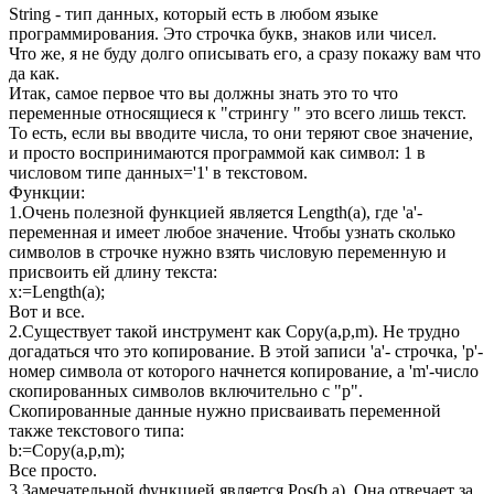
String - тип данных, который есть в любом языке
программирования. Это строчка букв, знаков или чисел.
Что же, я не буду долго описывать его, а сразу покажу вам что
да как.
Итак, самое первое что вы должны знать это то что
переменные относящиеся к "стрингу " это всего лишь текст.
То есть, если вы вводите числа, то они теряют свое значение,
и просто воспринимаются программой как символ: 1 в
числовом типе данных='1' в текстовом.
Функции:
1.Очень полезной функцией является Length(a), где 'a'-
переменная и имеет любое значение. Чтобы узнать сколько
символов в строчке нужно взять числовую переменную и
присвоить ей длину текста:
x:=Length(a);
Вот и все.
2.Существует такой инструмент как Copy(a,p,m). Не трудно
догадаться что это копирование. В этой записи 'a'- строчка, 'p'-
номер символа от которого начнется копирование, а 'm'-число
скопированных символов включительно с "р".
Скопированные данные нужно присваивать переменной
также текстового типа:
b:=Copy(a,p,m);
Все просто.
3.Замечательной функцией является Pos(b,a). Она отвечает за