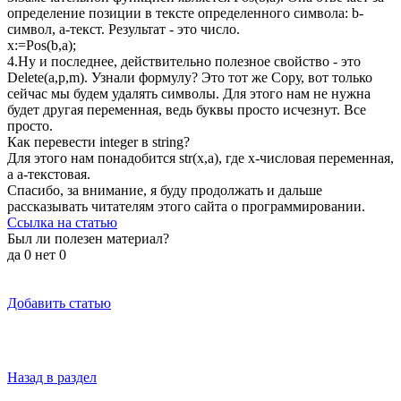
определение позиции в тексте определенного символа: b-
символ, a-текст. Результат - это число.
x:=Pos(b,a);
4.Ну и последнее, действительно полезное свойство - это
Delete(a,p,m). Узнали формулу? Это тот же Copу, вот только
сейчас мы будем удалять символы. Для этого нам не нужна
будет другая переменная, ведь буквы просто исчезнут. Все
просто.
Как перевести integer в string?
Для этого нам понадобится str(x,a), где х-числовая переменная,
а а-текстовая.
Спасибо, за внимание, я буду продолжать и дальше
рассказывать читателям этого сайта о программировании.
Ссылка на статью
Был ли полезен материал?
да
0
нет
0
Добавить статью
Назад в раздел