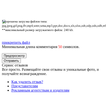
*разрешена загрузка файлов типа:
jpg,jpeg,gif,png,flv,mp4,wmv,wma,mp3,ppt,doc,docx,xls,xlsx,odt,odp,ods,odb,rtf
**максимальный размер загружаемого файла: 240 kb.
прикрепить файл
Минимальная длина комментария
50
символов.
Сервис отзывов
Все просто. Размещайте свои отзывы и уникальные фото, и
получайте вознаграждение.
Как удалить отзыв?
Представителям
Рекламным агентствам и издателям