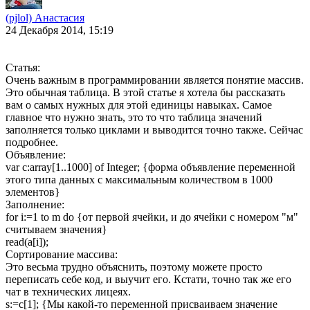
(pjlol) Анастасия
24 Декабря 2014, 15:19
Статья:
Очень важным в программировании является понятие массив.
Это обычная таблица. В этой статье я хотела бы рассказать
вам о самых нужных для этой единицы навыках. Самое
главное что нужно знать, это то что таблица значений
заполняется только циклами и выводится точно также. Сейчас
подробнее.
Объявление:
var c:array[1..1000] of Integer; {форма объявление переменной
этого типа данных с максимальным количеством в 1000
элементов}
Заполнение:
for i:=1 to m do {от первой ячейки, и до ячейки с номером "м"
считываем значения}
read(a[i]);
Сортирование массива:
Это весьма трудно объяснить, поэтому можете просто
переписать себе код, и выучит его. Кстати, точно так же его
чат в технических лицеях.
s:=c[1]; {Мы какой-то переменной присваиваем значение