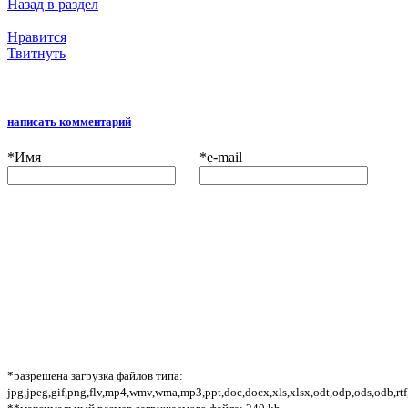
Назад в раздел
Нравится
Твитнуть
написать комментарий
*
Имя
*
e-mail
*разрешена загрузка файлов типа:
jpg,jpeg,gif,png,flv,mp4,wmv,wma,mp3,ppt,doc,docx,xls,xlsx,odt,odp,ods,odb,rtf