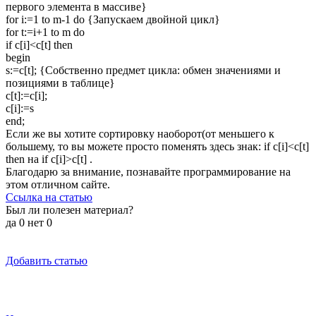
первого элемента в массиве}
for i:=1 to m-1 do {Запускаем двойной цикл}
for t:=i+1 to m do
if c[i]<c[t] then
begin
s:=c[t]; {Собственно предмет цикла: обмен значениями и
позициями в таблице}
c[t]:=c[i];
c[i]:=s
end;
Если же вы хотите сортировку наоборот(от меньшего к
большему, то вы можете просто поменять здесь знак: if c[i]<c[t]
then на if c[i]>c[t] .
Благодарю за внимание, познавайте программирование на
этом отличном сайте.
Ссылка на статью
Был ли полезен материал?
да
0
нет
0
Добавить статью