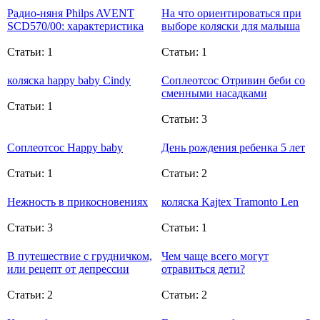
Радио-няня Philps AVENT
На что ориентироваться при
SCD570/00: характеристика
выборе коляски для малыша
Статьи: 1
Статьи: 1
коляска happy baby Cindy
Соплеотсос Отривин беби со
сменными насадками
Статьи: 1
Статьи: 3
Соплеотсос Happy baby
День рождения ребенка 5 лет
Статьи: 1
Статьи: 2
Нежность в прикосновениях
коляска Kajtex Tramonto Len
Статьи: 3
Статьи: 1
В путешествие с грудничком,
Чем чаще всего могут
или рецепт от депрессии
отравиться дети?
Статьи: 2
Статьи: 2