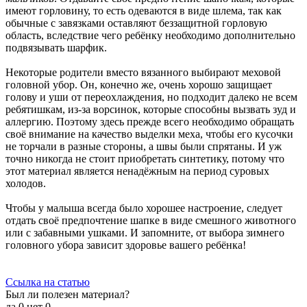
имеют горловину, то есть одеваются в виде шлема, так как
обычные с завязками оставляют беззащитной горловую
область, вследствие чего ребёнку необходимо дополнительно
подвязывать шарфик.
Некоторые родители вместо вязанного выбирают меховой
головной убор. Он, конечно же, очень хорошо защищает
голову и уши от переохлаждения, но подходит далеко не всем
ребятишкам, из-за ворсинок, которые способны вызвать зуд и
аллергию. Поэтому здесь прежде всего необходимо обращать
своё внимание на качество выделки меха, чтобы его кусочки
не торчали в разные стороны, а швы были спрятаны. И уж
точно никогда не стоит приобретать синтетику, потому что
этот материал является ненадёжным на период суровых
холодов.
Чтобы у малыша всегда было хорошее настроение, следует
отдать своё предпочтение шапке в виде смешного животного
или с забавными ушками. И запомните, от выбора зимнего
головного убора зависит здоровье вашего ребёнка!
Ссылка на статью
Был ли полезен материал?
да
0
нет
0