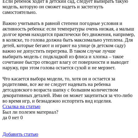
Если ребенок ходит в детский сад, следует выбирать такую
модель, которую он сможет надеть и застегнуть
самостоятельно.
Важно учитывать в равной степени погодные условия и
активность ребенка: если температуры очень низкая, а малыш
долгое время находится практически без движения, например,
в коляске, то голова должна быть максимально утеплена. Для
детей, которые бегают и играют на улице (в детском саду)
важно не допустить перегрева. В таком случае лучше
выбирать модель с подкладкой из флиса и хлопка – такое
сочетание быстро отводит влагу от поверхности и выводит
наружу, при этом голова остается сухой и не мерзнет.
Что касается выбора модели, то, хотя он и остается за
родителями, все же не следует надевать на ребенка
детсадовского возраста шапку с большим количеством
декоративных деталей. Ими он может зацепиться за что-либо
во время игр, и безнадежно испортить вид изделия.
Ссылка на статью
Был ли полезен материал?
да
0
нет
0
Добавить статью