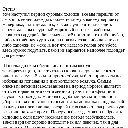
Статья:
Уже наступил период суровых холодов, все мы перешли от
лёгкой осенней одежды к более тёплому зимнему варианту.
Наверняка, вы задумались, как же лучше и теплее одеть
своего малыша в суровый морозный сезон. С выбором
верхнего гардероба более-менее всё понятно, это либо шубка,
либо утеплённая курточка, на ножках тоже либо валеночки,
либо сапожки на меху. А вот что касаемо головного убора,
здесь нужно подумать, какой из вариантов наиболее подойдёт
для ребёнка.
Шапочка должна обеспечивать оптимальную
терморегуляцию, то есть голова крохи не должна вспотеть
или замёрзнуть. Его уши просто обязаны быть прикрыты во
избежания попадания в них холодного воздуха. Самым
опасным детским заболеванием на период морозов является
отит, который возникает именно от развития инфекции в
слуховых проходах. Наиболее удобный детский головной
убор - это вязанная шерстяными нитками шапка с подкладкой
из натурального хлопка, который не вызывает аллергическую
реакцию на коже крохи. Поверх неё всегда можно набросить
капюшон, если вдруг неожиданно погода разбушевалась.
Такой вариант хорошо подходит как для девочек, так и для
мальчиков. Отдавайте своё предпочтение шапочкам, которые