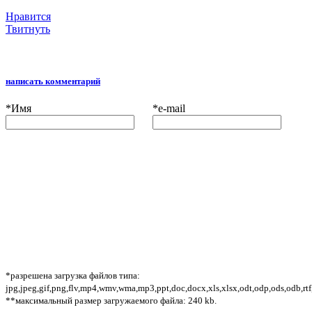
Нравится
Твитнуть
написать комментарий
*
Имя
*
e-mail
*разрешена загрузка файлов типа:
jpg,jpeg,gif,png,flv,mp4,wmv,wma,mp3,ppt,doc,docx,xls,xlsx,odt,odp,ods,odb,rtf
**максимальный размер загружаемого файла: 240 kb.