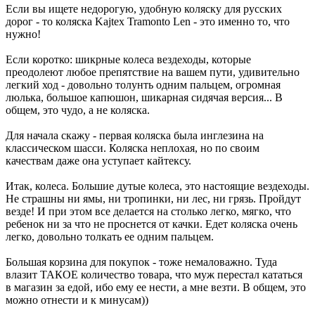
Если вы ищете недорогую, удобную коляску для русских
дорог - то коляска Kajtex Tramonto Len - это именно то, что
нужно!
Если коротко: шикрные колеса вездеходы, которые
преодолеют любое препятствие на вашем пути, удивительно
легкий ход - довольно толунть одним пальцем, огромная
люлька, большое капюшон, шикарная сидячая версия... В
общем, это чудо, а не коляска.
Для начала скажу - первая коляска была инглезина на
классическом шасси. Коляска неплохая, но по своим
качествам даже она уступает кайтексу.
Итак, колеса. Большие дутые колеса, это настоящие вездеходы.
Не страшны ни ямы, ни тропинки, ни лес, ни грязь. Пройдут
везде! И при этом все делается на столько легко, мягко, что
ребенок ни за что не проснется от качки. Едет коляска очень
легко, довольно толкать ее одним пальцем.
Большая корзина для покупок - тоже немаловажно. Туда
влазит ТАКОЕ количество товара, что муж перестал кататься
в магазин за едой, ибо ему ее нести, а мне везти. В общем, это
можно отнести и к минусам))