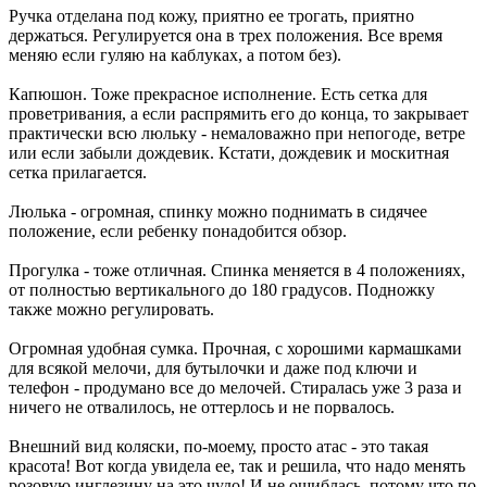
Ручка отделана под кожу, приятно ее трогать, приятно
держаться. Регулируется она в трех положения. Все время
меняю если гуляю на каблуках, а потом без).
Капюшон. Тоже прекрасное исполнение. Есть сетка для
проветривания, а если распрямить его до конца, то закрывает
практически всю люльку - немаловажно при непогоде, ветре
или если забыли дождевик. Кстати, дождевик и москитная
сетка прилагается.
Люлька - огромная, спинку можно поднимать в сидячее
положение, если ребенку понадобится обзор.
Прогулка - тоже отличная. Спинка меняется в 4 положениях,
от полностью вертикального до 180 градусов. Подножку
также можно регулировать.
Огромная удобная сумка. Прочная, с хорошими кармашками
для всякой мелочи, для бутылочки и даже под ключи и
телефон - продумано все до мелочей. Стиралась уже 3 раза и
ничего не отвалилось, не оттерлось и не порвалось.
Внешний вид коляски, по-моему, просто атас - это такая
красота! Вот когда увидела ее, так и решила, что надо менять
розовую инглезину на это чудо! И не ошиблась, потому что по