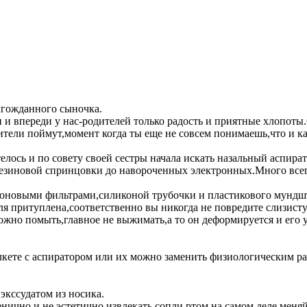
лгожданного сыночка.
и и впереди у нас-родителей только радость и приятные хлопот
тели поймут,момент когда ты еще не совсем понимаешь,что и ка
лось и по совету своей сестры начала искать назальный аспират
резиновой спринцовки до навороченных электронных.Много все
оновыми фильтрами,силиконой трубочки и пластикового мундшт
юля притуплена,соответственно вы никогда не повредите слизи
можно помыть,главное не выжимать,а то он деформируется и его
лкете с аспиратором или их можно заменить физиологическим р
 экссудатом из носика.
нично и не эстетично извлекать сопли ртом,на самом деле меняй