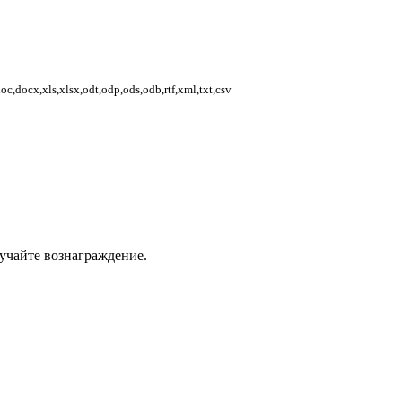
,docx,xls,xlsx,odt,odp,ods,odb,rtf,xml,txt,csv
учайте вознаграждение.