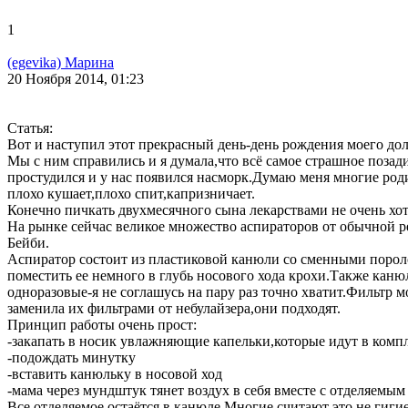
1
(egevika) Марина
20 Ноября 2014, 01:23
Статья:
Вот и наступил этот прекрасный день-день рождения моего до
Мы с ним справились и я думала,что всё самое страшное позад
простудился и у нас появился насморк.Думаю меня многие роди
плохо кушает,плохо спит,капризничает.
Конечно пичкать двухмесячного сына лекарствами не очень хоте
На рынке сейчас великое множество аспираторов от обычной 
Бейби.
Аспиратор состоит из пластиковой канюли со сменными порол
поместить ее немного в глубь носового хода крохи.Также кан
одноразовые-я не соглашусь на пару раз точно хватит.Фильтр 
заменила их фильтрами от небулайзера,они подходят.
Принцип работы очень прост:
-закапать в носик увлажняющие капельки,которые идут в комп
-подождать минутку
-вставить канюльку в носовой ход
-мама через мундштук тянет воздух в себя вместе с отделяемым
Все отделяемое остаётся в канюле.Многие считают это не гигие