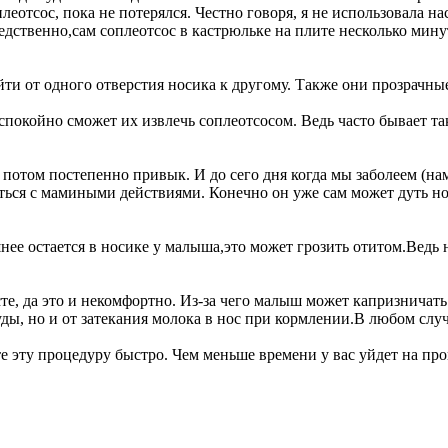
еотсос, пока не потерялся. Честно говоря, я не использовала н
редственно,сам соплеотсос в кастрюльке на плите несколько мин
йти от одного отверстия носика к другому. Также они прозрачны
окойно сможет их извлечь соплеотсосом. Ведь часто бывает так
потом постепенно привык. И до сего дня когда мы заболеем (на
иться с мамиными действиями. Конечно он уже сам может дуть но
шнее остается в носике у малыша,это может грозить отитом.Ведь
те, да это и некомфортно. Из-за чего малыш может капризничат
уды, но и от затекания молока в нос при кормлении.В любом сл
е эту процедуру быстро. Чем меньше времени у вас уйдет на про