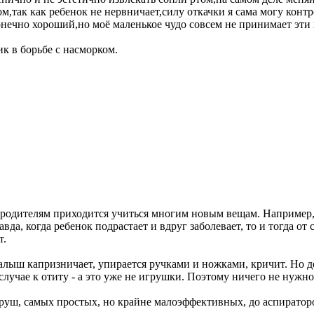
ом,так как ребенок не нервничает,силу откачки я сама могу кон
нечно хороший,но моё маленькое чудо совсем не принимает эти
 в борьбе с насморком.
м родителям приходится учиться многим новым вещам. Например
авда, когда ребенок подрастает и вдруг заболевает, то и тогда о
т.
лыш капризничает, упирается ручками и ножками, кричит. Но дел
учае к отиту - а это уже не игрушки. Поэтому ничего не нужно 
уш, самых простых, но крайне малоэффективных, до аспираторов