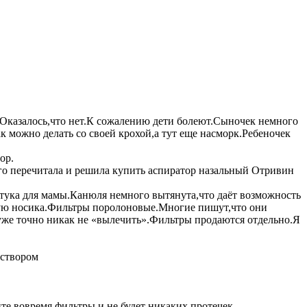
ы.Оказалось,что нет.К сожалению дети болеют.Сыночек немного
к можно делать со своей крохой,а тут еще насморк.Ребеночек
ор.
го перечитала и решила купить аспиратор назальный Отривин
ука для мамы.Канюля немного вытянута,что даёт возможность
стую носика.Фильтры поролоновые.Многие пишут,что они
 уже точно никак не «вылечить».Фильтры продаются отдельно.Я
аствором
те вовремя фильтры и не будет никаких протечек.