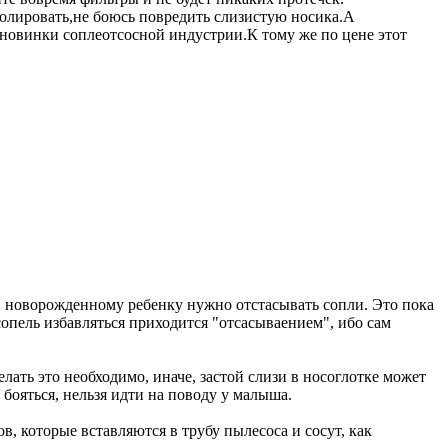
тролировать,не боюсь повредить слизистую носика.А
 новинки соплеотсосной индустрии.К тому же по цене этот
, новорожденному ребенку нужно отстасывать сопли. Это пока
т сопель избавляться приходится "отсасываением", ибо сам
ать это необходимо, иначе, застой слизи в носоглотке может
бояться, нельзя идти на поводу у малыша.
, которые вставляются в трубу пылесоса и сосут, как