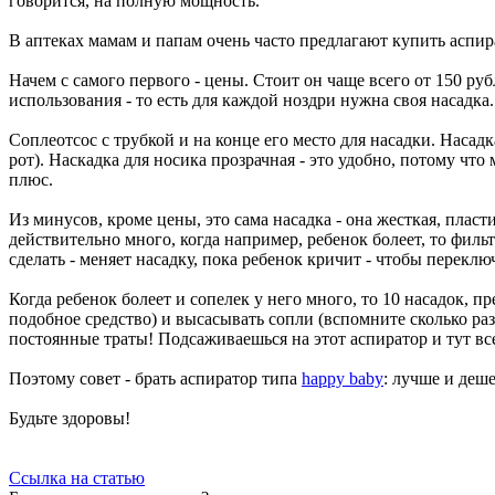
говорится, на полную мощность.
В аптеках мамам и папам очень часто предлагают купить аспир
Начем с самого первого - цены. Стоит он чаще всего от 150 ру
использования - то есть для каждой ноздри нужна своя насадка
Соплеотсос с трубкой и на конце его место для насадки. Насадк
рот). Наскадка для носика прозрачная - это удобно, потому чт
плюс.
Из минусов, кроме цены, это сама насадка - она жесткая, плас
действительно много, когда например, ребенок болеет, то фильтр
сделать - меняет насадку, пока ребенок кричит - чтобы перекл
Когда ребенок болеет и сопелек у него много, то 10 насадок, 
подобное средство) и высасывать сопли (вспомните сколько раз 
постоянные траты! Подсаживаешься на этот аспиратор и тут все
Поэтому совет - брать аспиратор типа
happy baby
: лучше и деше
Будьте здоровы!
Ссылка на статью