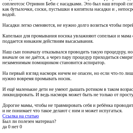
соплеотсос Отривин Беби с насадками. Это был наш второй сопл
как бутылочки, соски, пустышки я кипятила насадки и , непос
водой.
Насадки легко сменяются, не нужно долго возиться чтобы пере
Капельки для промывания носика увлажняют сопельки и мама сп
поддается никаким действиям высасывания.
Наш сын поначалу отказывался проводить такую процедуру, но 
вначале он не даётся, а через пару процедур приходиться смир
незаменимым помощником становится аспиратор.
На первый взгляд насморк ничем не опасен, но если что-то ли
нужно вовремя промывать носик.
И ещё маленькие дети не умеют дышать ротиком в таком возрас
ликвидировать. И ведь насморк может быть не только от прост
Дорогие мамы, чтобы не травмировать себя и ребёнка проводит
и не понимает что такое делают с ним и может испугаться.
Ссылка на статью
Был ли полезен материал?
да
0
нет
0