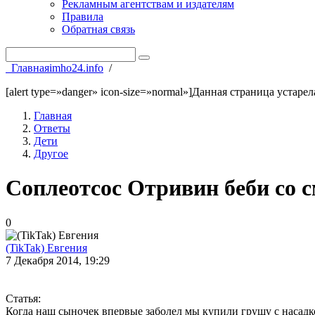
Рекламным агентствам и издателям
Правила
Обратная связь
Главная
imho24.info
/
[alert type=»danger» icon-size=»normal»]Данная страница устаре
Главная
Ответы
Дети
Другое
Соплеотсос Отривин беби со
0
(TikTak) Евгения
7 Декабря 2014, 19:29
Статья:
Когда наш сыночек впервые заболел мы купили грушу с насадко