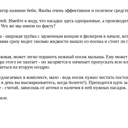
атор називин беби. Якобы очень эффективное и полезное средств
блей. Имейте в виду, что насадки здесь одноразовые, а производ
. Что же мы имеем по факту?
а - широкая трубка с зауженным концом и фильтром в начале, кото
о мама сразу видит сколько жидкости вышло из носика и стоит ли
тиковая, может легко поранить нежный носик малыша. Ему может 
а этого не хватает - он засоряется и начинает пропускать всю вла
ючиться на вторую ноздрю.
предлагаемых в комплекте, мало - ведь носик нужно чистить пост
в день вы высмаркиваетесь, когда болеете!). Приходится идти за 
 - считай, зависишь от аптеки и наличия в ней нужных насадок.
вле.