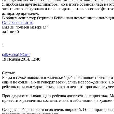
Я пробовала другие аспираторы ,но в итоге остановилась на эт
электрические жужжалки или аспиратор от пылесоса-эффект ко
аспиратор приемлем.
В общем аспиратор Отривин Бейби наш незаменимый помощник
Ссылка на статью
Был ли полезен материал?
да
1
нет
0
1
(alizyabra) Юлия
19 Ноября 2014, 12:40
Статья:
Когда в семье появляется маленький ребенок, новоиспеченны
еще и не сопли, а, как говорят врачи, слизь новорожденных. Пр
ребенок пока высмаркиваться, как это делают взрослые не умее
Процедура отсасывания для ребенка достаточно неприятная. Ма
привести к различным воспалительным заболевания, в худшем сл
Сегодня выбор соплеотсосов очень широкий. От аспираторов гр