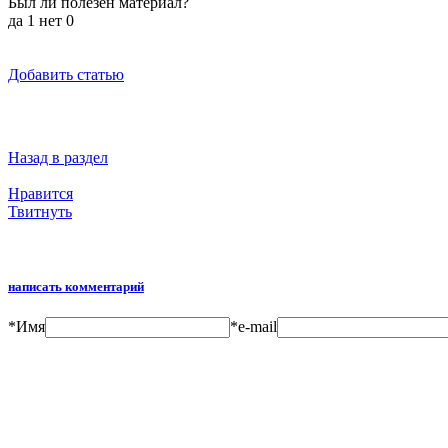
Был ли полезен материал?
да
1
нет
0
Добавить статью
Назад в раздел
Нравится
Твитнуть
написать комментарий
*
Имя
*
e-mail