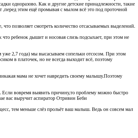
асадки одноразово. Как и другие детские принадлежности, такие
ут ,перед этим ещё промывая с мылом всё это под проточной
е, что позволяет смотреть количество отсасываемых выделений.
 что ребенок дышит и носовая слизь подсыхает, при этом не
м уже 2,7 года) мы высасываем сопельки отсосом. При этом
сиком в платочек, но не всегда выходит всё, поэтому
 никакая мама не хочет навредить своему малышу.Поэтому
ь. Если вовремя выявить причину,то проблему можно быстро
учае вас выручит аспиратор Отривин Беби
цесс, тем меньше слёз прольёт ваш малыш. Ведь он совсем мал