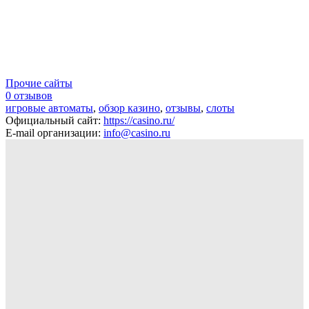
Прочие сайты
0 отзывов
игровые автоматы
,
обзор казино
,
отзывы
,
слоты
Официальный сайт
:
https://casino.ru/
E-mail организации
:
info@casino.ru