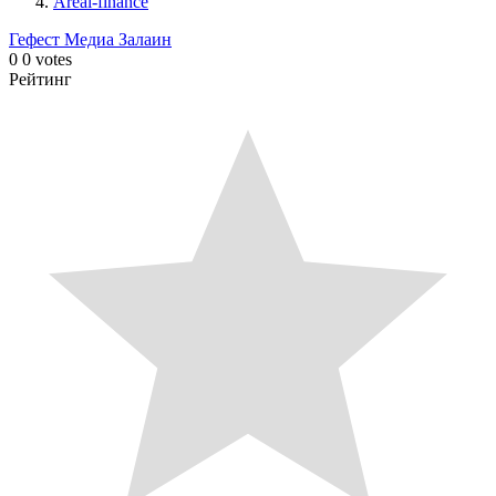
Areal-finance
Гефест Медиа
Залаин
0
0
votes
Рейтинг