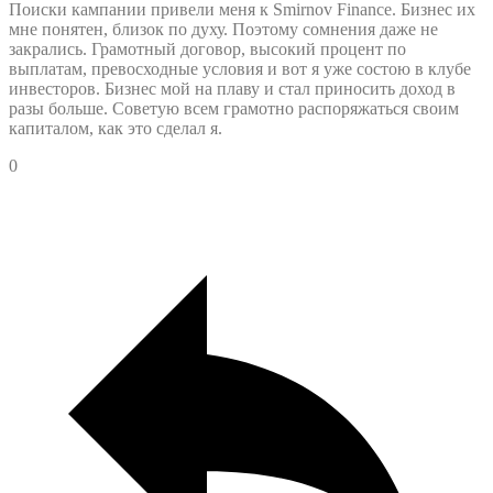
Поиски кампании привели меня к Smirnov Finance. Бизнес их
мне понятен, близок по духу. Поэтому сомнения даже не
закрались. Грамотный договор, высокий процент по
выплатам, превосходные условия и вот я уже состою в клубе
инвесторов. Бизнес мой на плаву и стал приносить доход в
разы больше. Советую всем грамотно распоряжаться своим
капиталом, как это сделал я.
0