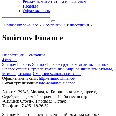
Рекламным агентствам и издателям
Правила
Обратная связь
Главная
imho24.info
/
Компании
/
Инвестиции
/
Smirnov Finance
Инвестиции
,
Компании
4 отзыва
Smirnov Finance
,
Smirnov Finance группа компаний
,
Smirnov
Finance отзывы
,
группа компаний Смирнов Финансы отзывы
,
Москва
,
отзывы
,
Смирнов Финансы отзывы
Официальный сайт
:
http://smirnov.finance/
E-mail организации
:
info@smirnov.finance
Адрес : 129343, Москва, м. Ботанический сад, проезд
Серебрякова, дом 14, строение 15, бизнес-центр
«Сильвер Стоун», 1 подъезд, 3 этаж
Телефон: +7 495 118-26-52
Smirnov Finance — группа компаний, команда которых