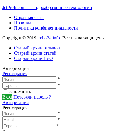
JetProfi.com — гидроабразивные технологии
Обратная связь
Правила
Политика конфиденциальности
Copyright © 2019
imho24.info
. Все права защищены.
Старый архив отзывов
Старый архив статей
Старый архив ВиО
Авторизация
Регистрация
*
*
Запомнить
Вход
Потеряли пароль ?
Авторизация
Регистрация
*
*
*