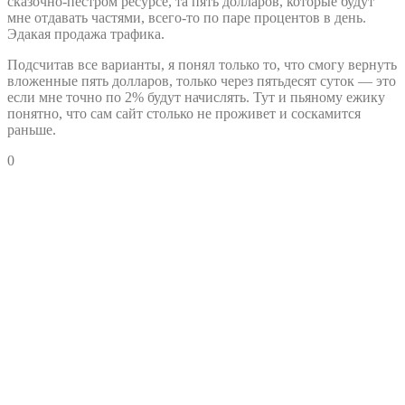
сказочно-пестром ресурсе, та пять долларов, которые будут
мне отдавать частями, всего-то по паре процентов в день.
Эдакая продажа трафика.
Подсчитав все варианты, я понял только то, что смогу вернуть
вложенные пять долларов, только через пятьдесят суток — это
если мне точно по 2% будут начислять. Тут и пьяному ежику
понятно, что сам сайт столько не проживет и соскамится
раньше.
0