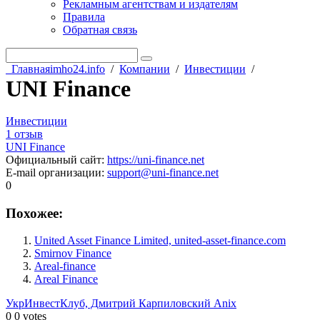
Рекламным агентствам и издателям
Правила
Обратная связь
Главная
imho24.info
/
Компании
/
Инвестиции
/
UNI Finance
Инвестиции
1 отзыв
UNI Finance
Официальный сайт
:
https://uni-finance.net
E-mail организации
:
support@uni-finance.net
0
Похожее:
United Asset Finance Limited, united-asset-finance.com
Smirnov Finance
Areal-finance
Areal Finance
УкрИнвестКлуб, Дмитрий Карпиловский
Anix
0
0
votes