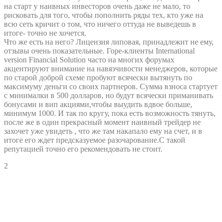
на старт у наивных инвесторов очень даже не мало, то
рисковать для того, чтобы пополнить ряды тех, кто уже на
всю сеть кричит о том, что ничего оттуда не выведешь в
итоге- точно не хочется.
Что же есть на него? Лицензия липовая, принадлежит не ему,
отзывы очень показательные. Горе-клиенты International
version Financial Solution часто на многих форумах
акцентируют внимание на навязчивости менеджеров, которые
по старой доброй схеме пробуют всячески вытянуть по
максимуму деньги со своих партнеров. Сумма взноса стартует
с минималки в 500 долларов, но будут всячески приманивать
бонусами и вип акциями,чтобы выудить вдвое больше,
минимум 1000. И так по кругу, пока есть возможность тянуть,
после же в один прекрасный момент наивный трейдер не
захочет уже увидеть , что же там накапало ему на счет, и в
итоге его ждет предсказуемое разочарование.С такой
репутацией точно его рекомендовать не стоит.
2