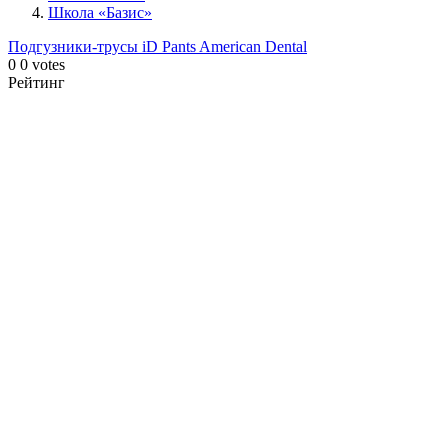
Школа «Базис»
Подгузники-трусы iD Pants
American Dental
0
0
votes
Рейтинг