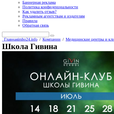
Баннерная реклама
Политика конфиденциальности
Как удалить отзыв?
Рекламным агентствам и издателям
Правила
Обратная связь
Главная
imho24.info
/
Компании
/
Медицинские центры и кл
Школа Гивина