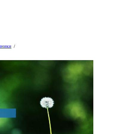
иники
/