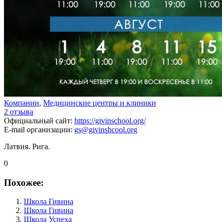
Компании
,
Медицинские центры и клиники
2 отзыва
Официальный сайт
:
https://givinschool.org/
E-mail организации
:
gs@givinshcool.org
Латвия. Рига.
0
Похожее:
Школа Гивина
Школа Гивина
Школа Успеха