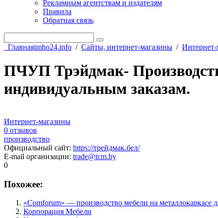
Рекламным агентствам и издателям
Правила
Обратная связь
Главная
imho24.info
/
Сайты, интернет-магазины
/
Интернет-
ПЧУП Трэйдмак- Производство
индивидуальным заказам.
Интернет-магазины
0 отзывов
производство
Официальный сайт
:
https://трейдмак.бел/
E-mail организации
:
trade@tcm.by
0
Похожее:
«Comforum» — производство мебели на металлокаркасе 
Корпорация Мебели