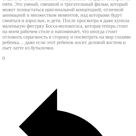
пяти. Это умный, смешной и трогательный фильм, который
может похвастаться оригинальной концепцией, отличной
анимацией и множеством моментов, над которыми будут
смеяться и взрослые, и дети. После просмотра я даже купила
маленькую фигурку Босса-молокососа, которая теперь стоит
на моем рабочем столе и напоминает, что иногда стоит
отложить серьезность в сторону и посмотреть на мир глазами
ребенка… даже если этот ребенок носит деловой костюм и
пьет латте из бутылочки.
0