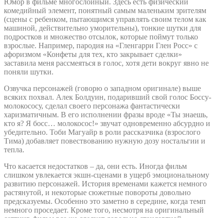
Юмор в фильме многослойный. Здесь есть физический
комедийный элемент, понятный самым маленьким зрителям
(сцены с ребенком, пытающимся управлять своим телом как
машиной, действительно уморительны), тонкие шутки для
подростков и множество отсылок, которые поймут только
взрослые. Например, пародия на «Гленгарри Глен Росс» с
афоризмом «Конфеты для тех, кто закрывает сделки»
заставила меня рассмеяться в голос, хотя дети вокруг явно не
поняли шутки.
Озвучка персонажей (говорю о западном оригинале) выше
всяких похвал. Алек Болдуин, подаривший свой голос Боссу-
молокососу, сделал своего персонажа фантастически
харизматичным. В его исполнении фразы вроде «Ты знаешь,
кто я? Я босс… молокосос!» звучат одновременно абсурдно и
убедительно. Тоби Магуайр в роли рассказчика (взрослого
Тима) добавляет повествованию нужную дозу ностальгии и
тепла.
Что касается недостатков – да, они есть. Иногда фильм
слишком увлекается экшн-сценами в ущерб эмоциональному
развитию персонажей. История временами кажется немного
растянутой, и некоторые сюжетные повороты довольно
предсказуемы. Особенно это заметно в середине, когда темп
немного проседает. Кроме того, несмотря на оригинальный