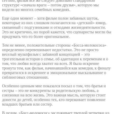
сеттинг, фильм все же следует довольно стандартной
структуре «сначала враги – потом друзья», которую мы
видели во многих семейных комедиях.
Еще один момент – хотя фильм полон забавных шуток,
некоторые из них слишком полагаются на «детский» юмор,
связанный с подгузниками и отходами жизнедеятельности.
Это не критично, но порой кажется, что сценаристы могли бы
придумать что-то более оригинальное.
Тем не менее, положительные стороны «Босса-молокососа»
определенно перевешивают недостатки. Это не просто
веселый мультфильм с забавной концепцией – это
трогательная история о семье, об адаптации к переменам и о
том, что любви всегда хватит на всех. Я была искренне
тронута тем, как фильм, начинавшийся как комедия, к финалу
превратился в искреннее и эмоциональное высказывание о
сиблинговых отношениях.
Особенно ценным мне показался посыл о том, что братья и
сестры – это не конкуренты за родительскую любовь, а
союзники на всю жизнь. Это важная мысль, которую стоит
донести до детей, особенно тех, кто переживает появление
младших братьев или сестер.
В целом, «Босс-молокосос» заслуживает твердой четверки из