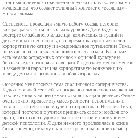
– они выполнены в совершенно другом стиле, более ярком и
мультяшном, что создает отличный контраст с «реальным»
миром фильма.
Сценаристы проделали умную работу, создав историю,
которая работает на нескольких уровнях. Дети будут в
восторге от забавного младенца, комических ситуаций и
динамичных сцен погонь, в то время как взрослые оценят
корпоративную сатиру и эмоциональное путешествие Тима,
переживающего появление нового члена семьи. В фильме
есть немало остроумных отсылок к офисной культуре и
бизнес-среде, начиная от совещаний «детского менеджмента»
и заканчивая пародией на корпоративную конкуренцию
между детьми и щенками за любовь взрослых.
Особенно меня тронула тема сиблингового соперничества.
Будучи старшей сестрой, я прекрасно помню свои смешанные
чувства, когда в нашей семье появился второй ребенок. Фильм
очень точно передает эту смесь ревности, непонимания и
чувства, что тебя отодвинули на второй план. История Тима,
который постепенно учится принимать своего необычного
брата, рассказана с удивительной теплотой и пониманием
детской психологии. Я даже немного прослезилась в конце
(хотя, конечно, никому в кинотеатре в этом не призналась).