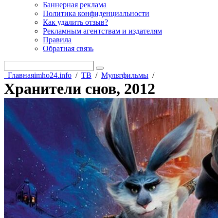
Баннерная реклама
Политика конфиденциальности
Как удалить отзыв?
Рекламным агентствам и издателям
Правила
Обратная связь
Главная
imho24.info
/
ТВ
/
Мультфильмы
/
Хранители снов, 2012