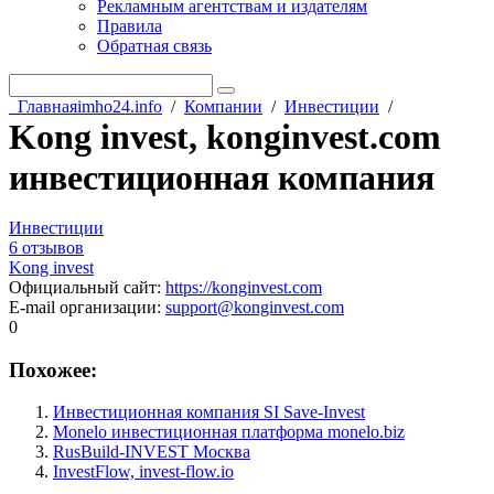
Рекламным агентствам и издателям
Правила
Обратная связь
Главная
imho24.info
/
Компании
/
Инвестиции
/
Kong invest, konginvest.com
инвестиционная компания
Инвестиции
6 отзывов
Kong invest
Официальный сайт
:
https://konginvest.com
E-mail организации
:
support@konginvest.com
0
Похожее:
Инвестиционная компания SI Save-Invest
Monelo инвестиционная платформа monelo.biz
RusBuild-INVEST Москва
InvestFlow, invest-flow.io