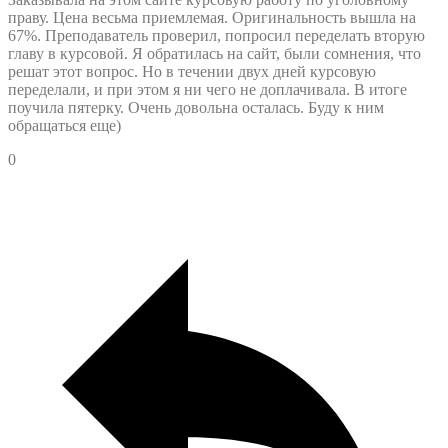
праву. Цена весьма приемлемая. Оригинальность вышла на
67%. Преподаватель проверил, попросил переделать вторую
главу в курсовой. Я обратилась на сайт, были сомнения, что
решат этот вопрос. Но в течении двух дней курсовую
переделали, и при этом я ни чего не доплачивала. В итоге
поучила пятерку. Очень довольна осталась. Буду к ним
обращаться еще)
0