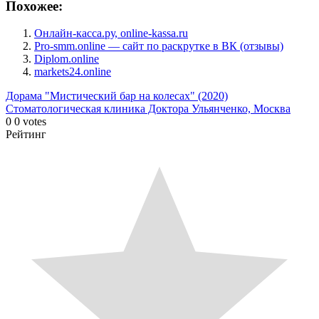
Похожее:
Онлайн-касса.ру, online-kassa.ru
Pro-smm.online — сайт по раскрутке в ВК (отзывы)
Diplom.online
markets24.online
Дорама "Мистический бар на колесах" (2020)
Стоматологическая клиника Доктора Ульянченко, Москва
0
0
votes
Рейтинг