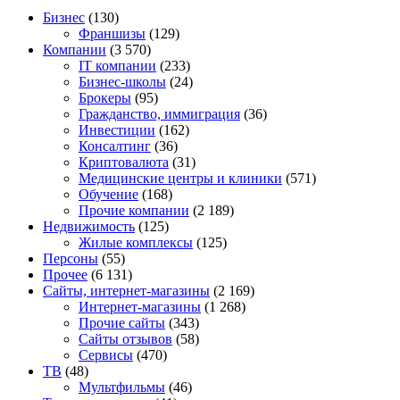
Бизнес
(130)
Франшизы
(129)
Компании
(3 570)
IT компании
(233)
Бизнес-школы
(24)
Брокеры
(95)
Гражданство, иммиграция
(36)
Инвестиции
(162)
Консалтинг
(36)
Криптовалюта
(31)
Медицинские центры и клиники
(571)
Обучение
(168)
Прочие компании
(2 189)
Недвижимость
(125)
Жилые комплексы
(125)
Персоны
(55)
Прочее
(6 131)
Сайты, интернет-магазины
(2 169)
Интернет-магазины
(1 268)
Прочие сайты
(343)
Сайты отзывов
(58)
Сервисы
(470)
ТВ
(48)
Мультфильмы
(46)