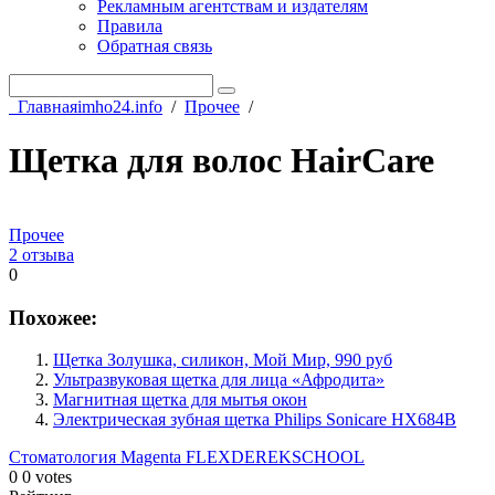
Рекламным агентствам и издателям
Правила
Обратная связь
Главная
imho24.info
/
Прочее
/
Щетка для волос HairCare
Прочее
2 отзыва
0
Похожее:
Щетка Золушка, силикон, Мой Мир, 990 руб
Ультразвуковая щетка для лица «Афродита»
Магнитная щетка для мытья окон
Электрическая зубная щетка Philips Sonicare HX684B
Стоматология Magenta
FLEXDEREKSCHOOL
0
0
votes