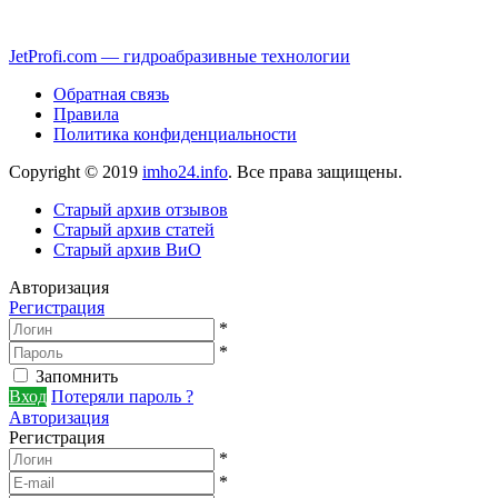
JetProfi.com — гидроабразивные технологии
Обратная связь
Правила
Политика конфиденциальности
Copyright © 2019
imho24.info
. Все права защищены.
Старый архив отзывов
Старый архив статей
Старый архив ВиО
Авторизация
Регистрация
*
*
Запомнить
Вход
Потеряли пароль ?
Авторизация
Регистрация
*
*