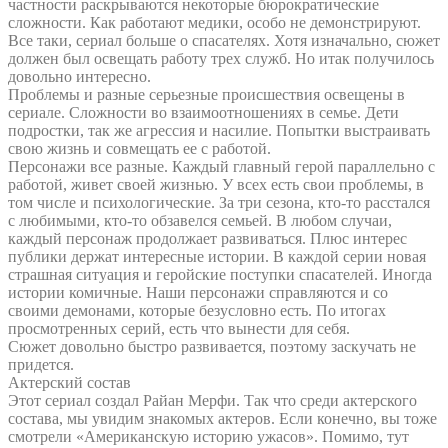
частности раскрываются некоторые бюрократические
сложности. Как работают медики, особо не демонстрируют.
Все таки, сериал больше о спасателях. Хотя изначально, сюжет
должен был освещать работу трех служб. Но итак получилось
довольно интересно.
Проблемы и разные серьезные происшествия освещены в
сериале. Сложности во взаимоотношениях в семье. Дети
подростки, так же агрессия и насилие. Попытки выстраивать
свою жизнь и совмещать ее с работой.
Персонажи все разные. Каждый главный герой параллельно с
работой, живет своей жизнью. У всех есть свои проблемы, в
том числе и психологические. За три сезона, кто-то расстался
с любимыми, кто-то обзавелся семьей. В любом случаи,
каждый персонаж продолжает развиваться. Плюс интерес
публики держат интересные истории. В каждой серии новая
страшная ситуация и геройские поступки спасателей. Иногда
истории комичные. Наши персонажи справляются и со
своими демонами, которые безусловно есть. По итогах
просмотренных серий, есть что вынести для себя.
Сюжет довольно быстро развивается, поэтому заскучать не
придется.
Актерский состав
Этот сериал создал Райан Мерфи. Так что среди актерского
состава, мы увидим знакомых актеров. Если конечно, вы тоже
смотрели «Американскую историю ужасов». Помимо, тут