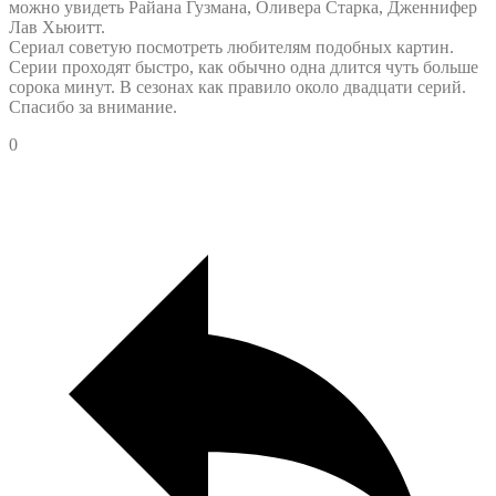
можно увидеть Райана Гузмана, Оливера Старка, Дженнифер
Лав Хьюитт.
Сериал советую посмотреть любителям подобных картин.
Серии проходят быстро, как обычно одна длится чуть больше
сорока минут. В сезонах как правило около двадцати серий.
Спасибо за внимание.
0