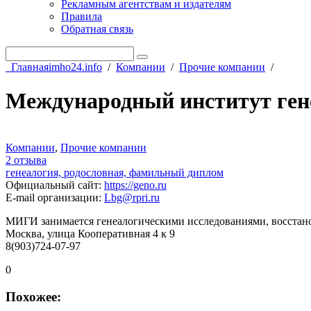
Рекламным агентствам и издателям
Правила
Обратная связь
Главная
imho24.info
/
Компании
/
Прочие компании
/
Международный институт ген
Компании
,
Прочие компании
2 отзыва
генеалогия, родословная, фамильный диплом
Официальный сайт
:
https://geno.ru
E-mail организации
:
Lbg@rpri.ru
МИГИ занимается генеалогическими исследованиями, восстан
Москва, улица Кооперативная 4 к 9
8(903)724-07-97
0
Похожее: