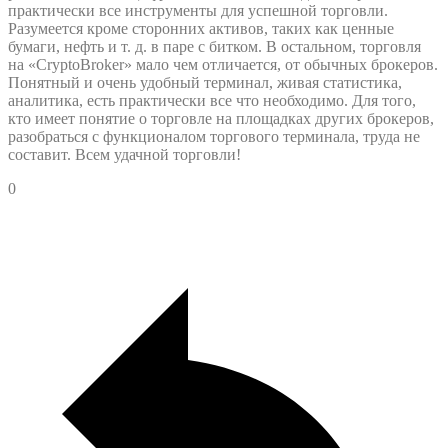
практически все инструменты для успешной торговли.
Разумеется кроме сторонних активов, таких как ценные
бумаги, нефть и т. д. в паре с битком. В остальном, торговля
на «CryptoBroker» мало чем отличается, от обычных брокеров.
Понятный и очень удобный терминал, живая статистика,
аналитика, есть практически все что необходимо. Для того,
кто имеет понятие о торговле на площадках других брокеров,
разобраться с функционалом торгового терминала, труда не
составит. Всем удачной торговли!
0