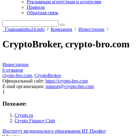
Рекламным агентствам и издателям
Правила
Обратная связь
Главная
imho24.info
/
Компании
/
Инвестиции
/
CryptoBroker, crypto-bro.com
Инвестиции
6 отзывов
crypto-bro.com
,
CryptoBroker
Официальный сайт
:
https://crypto-bro.com
E-mail организации
:
support@crypto-bro.com
1
Похожее:
Crypto.ru
Crypto Finance Club
Институт медицинского образования
ИТ Профит