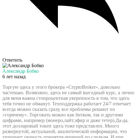
Ответить
Александр Бобко
6 лет назад
Торгую здесь у этого брокера «CryptoBroker», довольно
частенько. Возможно, здесь не самый выгодный курс, а лично
для меня важна стопроцентная уверенность в том, что здесь
тебя точно не обманут. Техподдержка работает 24/7 отвечает
всегда можно сказать сразу, все проблемы решают по
«горячему». Торговать можно как битком, так и другими
цифрами, например (монеро,лайт,эфир и даже тетер).Да-да,
этот долларовый токен здесь тоже представлен. Много
развернутой, актуальной, аналитической информации, что
упрощает скорость принятия решений по сделкам. И еще