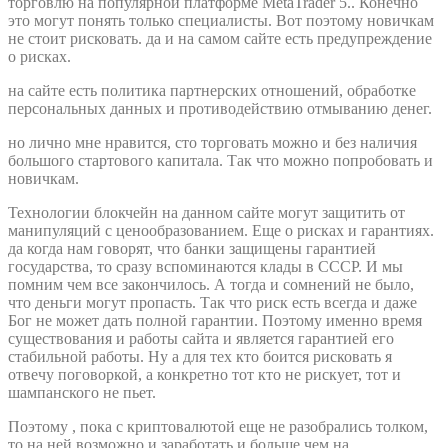
торговлю на популярной платформе MetaTrader 5.. Конечно
это могут понять только специалисты. Вот поэтому новичкам
не стоит рисковать. да и на самом сайте есть предупреждение
о рисках.
на сайте есть политика партнерских отношений, обработке
персональных данных и противодействию отмыванию денег.
но лично мне нравится, сто торговать можно и без наличия
большого стартового капитала. Так что можно попробовать и
новичкам.
Технологии блокчейн на данном сайте могут защитить от
манипуляций с ценообразованием. Еще о рисках и гарантиях.
да когда нам говорят, что банки защищены гарантией
государства, то сразу вспоминаются клады в СССР. И мы
помним чем все закончилось. А тогда и сомнений не было,
что деньги могут пропасть. Так что риск есть всегда и даже
Бог не может дать полной гарантии. Поэтому именно время
существования и работы сайта и является гарантией его
стабильной работы. Ну а для тех кто боится рисковать я
отвечу поговоркой, а конкретно тот кто не рискует, тот и
шампанского не пьет.
Поэтому , пока с криптовалютой еще не разобрались толком,
то на ней возможно и заработать и больше чем на