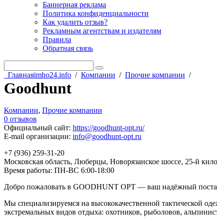
Баннерная реклама
Политика конфиденциальности
Как удалить отзыв?
Рекламным агентствам и издателям
Правила
Обратная связь
Главная
imho24.info
/
Компании
/
Прочие компании
/
Goodhunt
Компании
,
Прочие компании
0 отзывов
Официальный сайт
:
https://goodhunt-opt.ru/
E-mail организации
:
info@goodhunt-opt.ru
+7 (936) 259-31-20
Московская область, Люберцы, Новорязанское шоссе, 25-й килом
Время работы: ПН-ВС 6:00-18:00
Добро пожаловать в GOODHUNT OPT — ваш надёжный поставщи
Мы специализируемся на высококачественной тактической одеж
экстремальных видов отдыха: охотников, рыболовов, альпинист