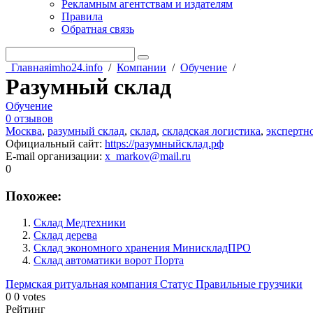
Рекламным агентствам и издателям
Правила
Обратная связь
Главная
imho24.info
/
Компании
/
Обучение
/
Разумный склад
Обучение
0 отзывов
Москва
,
разумный склад
,
склад
,
складская логистика
,
экспертно
Официальный сайт
:
https://разумныйсклад.рф
E-mail организации
:
x_markov@mail.ru
0
Похожее:
Склад Медтехники
Склад дерева
Склад экономного хранения МинискладПРО
Склад автоматики ворот Порта
Пермская ритуальная компания Статус
Правильные грузчики
0
0
votes
Рейтинг