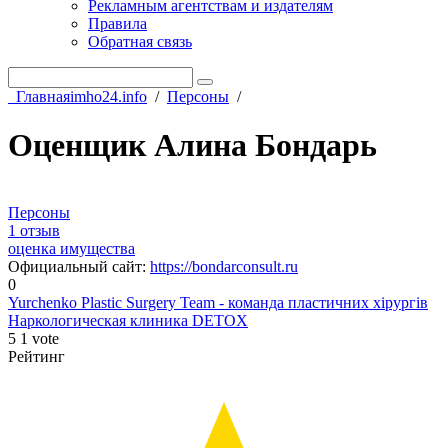
Рекламным агентствам и издателям
Правила
Обратная связь
Главная
imho24.info
/
Персоны
/
Оценщик Алина Бондарь
Персоны
1 отзыв
оценка имущества
Официальный сайт
:
https://bondarconsult.ru
0
Yurchenko Plastic Surgery Team - команда пластичних хірургів
Наркологическая клиника DETOX
5
1
vote
Рейтинг