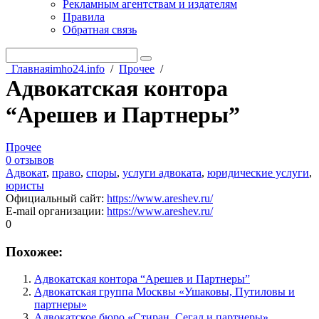
Рекламным агентствам и издателям
Правила
Обратная связь
Главная
imho24.info
/
Прочее
/
Адвокатская контора
“Арешев и Партнеры”
Прочее
0 отзывов
Адвокат
,
право
,
споры
,
услуги адвоката
,
юридические услуги
,
юристы
Официальный сайт
:
https://www.areshev.ru/
E-mail организации
:
https://www.areshev.ru/
0
Похожее:
Адвокатская контора “Арешев и Партнеры”
Адвокатская группа Москвы «Ушаковы, Путиловы и
партнеры»
Адвокатское бюро «Стиран, Сегал и партнеры»