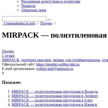
Рекламным агентствам и издателям
Правила
Обратная связь
Главная
imho24.info
/
Прочее
/
MIRPACK — полиэтиленовая 
Прочее
1 отзыв
MIRPACK
,
интернет-магазин
,
мешки для стройматериалов
,
от
Официальный сайт
:
https://meshki-velikie-luki.ru
E-mail организации
:
velikie-luki@mirpack.ru
0
Похожее:
MIRPACK — полиэтиленовая продукция в Вологда
MIRPACK — полиэтиленовая продукция в Дербент
MIRPACK — полиэтиленовая продукция в Елец
MIRPACK — полиэтиленовая продукция в Ижевск