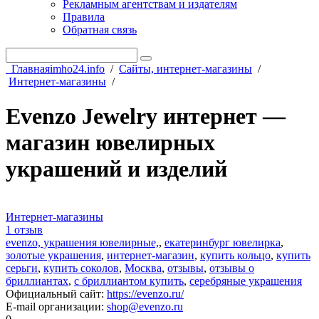
Рекламным агентствам и издателям
Правила
Обратная связь
Главная
imho24.info
/
Сайты, интернет-магазины
/
Интернет-магазины
/
Evenzo Jewelry интернет —
магазин ювелирных
украшений и изделий
Интернет-магазины
1 отзыв
evenzo, украшения ювелирные,
,
екатеринбург ювелирка
,
золотые украшения
,
интернет-магазин
,
купить кольцо
,
купить
серьги
,
купить соколов
,
Москва
,
отзывы
,
отзывы о
бриллиантах
,
с бриллиантом купить
,
серебряные украшения
Официальный сайт
:
https://evenzo.ru/
E-mail организации
:
shop@evenzo.ru