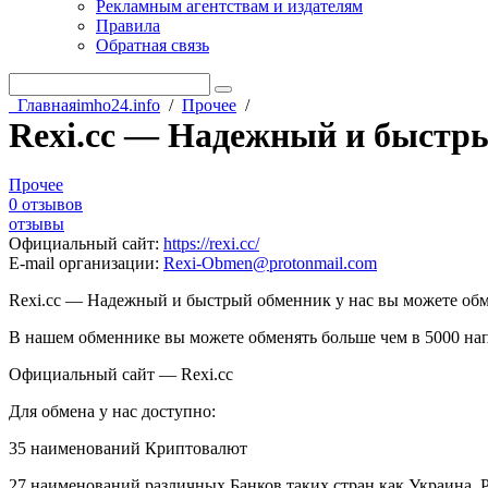
Рекламным агентствам и издателям
Правила
Обратная связь
Главная
imho24.info
/
Прочее
/
Rexi.cc — Надежный и быстр
Прочее
0 отзывов
отзывы
Официальный сайт
:
https://rexi.cc/
E-mail организации
:
Rexi-Obmen@protonmail.com
Rexi.cc — Надежный и быстрый обменник у нас вы можете обме
В нашем обменнике вы можете обменять больше чем в 5000 на
Официальный сайт — Rexi.cc
Для обмена у нас доступно:
35 наименований Криптовалют
27 наименований различных Банков таких стран как Украина, Р