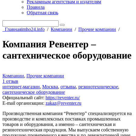
Рекламным агентствам и издателям
Правила
Обратная связь
Главная
imho24.info
/
Компании
/
Прочие компании
/
Компания Ревентер –
сантехническое оборудование
Компании
,
Прочие компании
1 отзыв
интернет-магазин
,
Москва
,
отзывы
,
резинотехническое
,
сантехническое оборудование
Официальный сайт
:
https://reventer.ru/
E-mail организации
:
zakaz@reventer.ru
Производственная компания “Ревентер” специализируется на
производстве и комплексных поставках промышленных
товаров и оборудования, а именно – сантехническая и
резинотехническая продукция. Мы выпускаем собственную
продукцию проверенного качества и по демократичной цене.