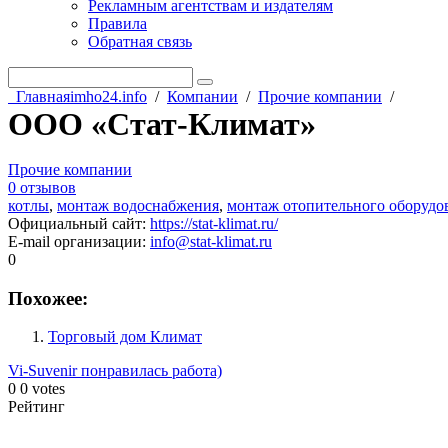
Рекламным агентствам и издателям
Правила
Обратная связь
Главная
imho24.info
/
Компании
/
Прочие компании
/
ООО «Стат-Климат»
Прочие компании
0 отзывов
котлы
,
монтаж водоснабжения
,
монтаж отопительного оборудо
Официальный сайт
:
https://stat-klimat.ru/
E-mail организации
:
info@stat-klimat.ru
0
Похожее:
Торговый дом Климат
Vi-Suvenir
понравилась работа)
0
0
votes
Рейтинг