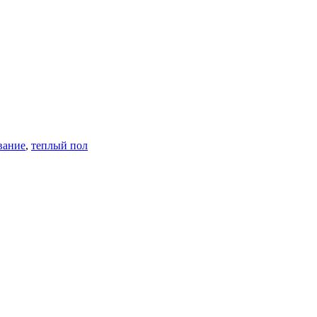
вание
,
теплый пол