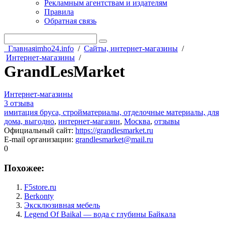
Рекламным агентствам и издателям
Правила
Обратная связь
Главная
imho24.info
/
Сайты, интернет-магазины
/
Интернет-магазины
/
GrandLesMarket
Интернет-магазины
3 отзыва
имитация бруса, стройматериалы, отделочные материалы, для
дома, выгодно
,
интернет-магазин
,
Москва
,
отзывы
Официальный сайт
:
https://grandlesmarket.ru
E-mail организации
:
grandlesmarket@mail.ru
0
Похожее:
F5store.ru
Berkonty
Эксклюзивная мебель
Legend Of Baikal — вода с глубины Байкала