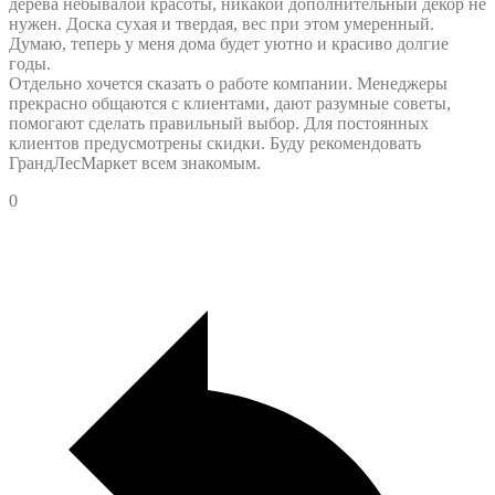
дерева небывалой красоты, никакой дополнительный декор не
нужен. Доска сухая и твердая, вес при этом умеренный.
Думаю, теперь у меня дома будет уютно и красиво долгие
годы.
Отдельно хочется сказать о работе компании. Менеджеры
прекрасно общаются с клиентами, дают разумные советы,
помогают сделать правильный выбор. Для постоянных
клиентов предусмотрены скидки. Буду рекомендовать
ГрандЛесМаркет всем знакомым.
0