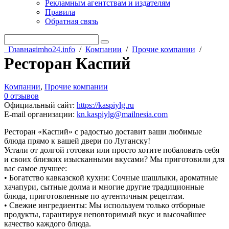
Рекламным агентствам и издателям
Правила
Обратная связь
Главная
imho24.info
/
Компании
/
Прочие компании
/
Ресторан Каспий
Компании
,
Прочие компании
0 отзывов
Официальный сайт
:
https://kaspiylg.ru
E-mail организации
:
kn.kaspiylg@mailnesia.com
Ресторан «Каспий» с радостью доставит ваши любимые
блюда прямо к вашей двери по Луганску!
Устали от долгой готовки или просто хотите побаловать себя
и своих близких изысканными вкусами? Мы приготовили для
вас самое лучшее:
• Богатство кавказской кухни: Сочные шашлыки, ароматные
хачапури, сытные долма и многие другие традиционные
блюда, приготовленные по аутентичным рецептам.
• Свежие ингредиенты: Мы используем только отборные
продукты, гарантируя неповторимый вкус и высочайшее
качество каждого блюда.