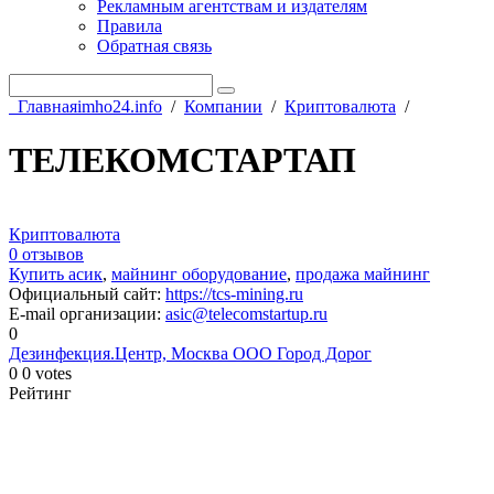
Рекламным агентствам и издателям
Правила
Обратная связь
Главная
imho24.info
/
Компании
/
Криптовалюта
/
ТЕЛЕКОМСТАРТАП
Криптовалюта
0 отзывов
Купить асик
,
майнинг оборудование
,
продажа майнинг
Официальный сайт
:
https://tcs-mining.ru
E-mail организации
:
asic@telecomstartup.ru
0
Дезинфекция.Центр, Москва
ООО Город Дорог
0
0
votes
Рейтинг