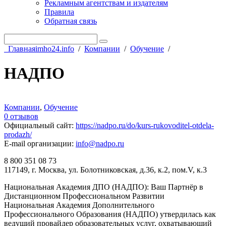
Рекламным агентствам и издателям
Правила
Обратная связь
Главная
imho24.info
/
Компании
/
Обучение
/
НАДПО
Компании
,
Обучение
0 отзывов
Официальный сайт
:
https://nadpo.ru/do/kurs-rukovoditel-otdela-
prodazh/
E-mail организации
:
info@nadpo.ru
8 800 351 08 73
117149, г. Москва, ул. Болотниковская, д.36, к.2, пом.V, к.3
Национальная Академия ДПО (НАДПО): Ваш Партнёр в
Дистанционном Профессиональном Развитии
Национальная Академия Дополнительного
Профессионального Образования (НАДПО) утвердилась как
ведущий провайдер образовательных услуг, охватывающий