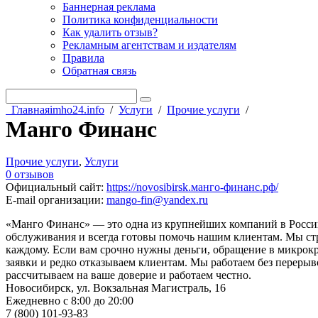
Баннерная реклама
Политика конфиденциальности
Как удалить отзыв?
Рекламным агентствам и издателям
Правила
Обратная связь
Главная
imho24.info
/
Услуги
/
Прочие услуги
/
Манго Финанс
Прочие услуги
,
Услуги
0 отзывов
Официальный сайт
:
https://novosibirsk.манго-финанс.рф/
E-mail организации
:
mango-fin@yandex.ru
«Манго Финанс» — это одна из крупнейших компаний в России
обслуживания и всегда готовы помочь нашим клиентам. Мы ст
каждому. Если вам срочно нужны деньги, обращение в микрок
заявки и редко отказываем клиентам. Мы работаем без переры
рассчитываем на ваше доверие и работаем честно.
Новосибирск, ул. Вокзальная Магистраль, 16
Ежедневно с 8:00 до 20:00
7 (800) 101-93-83