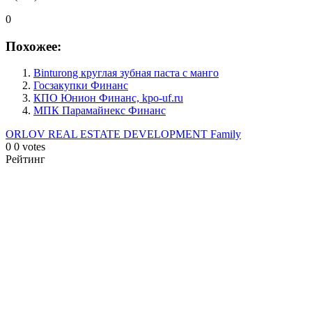
0
Похожее:
Binturong круглая зубная паста с манго
Госзакупки Финанс
КПО Юнион Финанс, kpo-uf.ru
МПК Парамайнекс Финанс
ORLOV REAL ESTATE DEVELOPMENT
Family
0
0
votes
Рейтинг