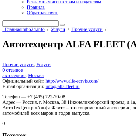
Рекламным агентствам и издателям
Правила
Обратная связь
Главная
imho24.info
/
Услуги
/
Прочие услуги
/
Автотехцентр ALFA FLEET (
Прочие услуги
,
Услуги
0 отзывов
автосервис
,
Москва
Официальный сайт
:
http://www.alfa-servis.com/
E-mail организации
:
info@alfa-fleet.ru
Телефон — +7 (495) 722-70-08
Адрес — Россия, г. Москва, 3й Нижнелихоборский проезд, д.1а,
АвтоТехЦентр «Альфа Флит» – это современный автосервис, о
автомобилей всех марок и годов выпуска.
0
Похожее: