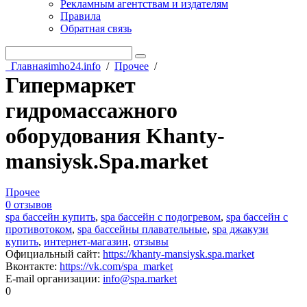
Рекламным агентствам и издателям
Правила
Обратная связь
Главная
imho24.info
/
Прочее
/
Гипермаркет
гидромассажного
оборудования Khanty-
mansiysk.Spa.market
Прочее
0 отзывов
spa бассейн купить
,
spa бассейн с подогревом
,
spa бассейн с
противотоком
,
spa бассейны плавательные
,
spa джакузи
купить
,
интернет-магазин
,
отзывы
Официальный сайт
:
https://khanty-mansiysk.spa.market
Вконтакте
:
https://vk.com/spa_market
E-mail организации
:
info@spa.market
0