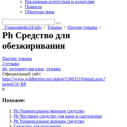
Рекламным агентствам и издателям
Правила
Обратная связь
Главная
imho24.info
/
Товары
/
Прочие товары
/
Ph Средство для
обезжиривания
Прочие товары
2 отзыва
ph
,
интернет-магазин
,
отзывы
Официальный сайт
:
https://www.wildberries.ru/catalog/15863219/detail.aspx?
targetUrl=BP
0
Похожее:
Ph Универсальное моющее средство
Ph Чистящее средство для ванн и сантехники
Ph Универсальное моющее средство
Средство для похудения