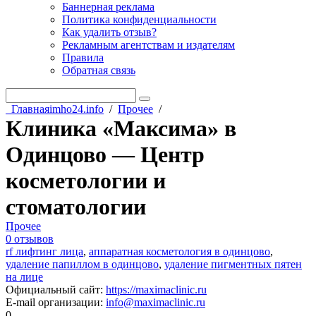
Баннерная реклама
Политика конфиденциальности
Как удалить отзыв?
Рекламным агентствам и издателям
Правила
Обратная связь
Главная
imho24.info
/
Прочее
/
Клиника «Максима» в
Одинцово — Центр
косметологии и
стоматологии
Прочее
0 отзывов
rf лифтинг лица
,
аппаратная косметология в одинцово
,
удаление папиллом в одинцово
,
удаление пигментных пятен
на лице
Официальный сайт
:
https://maximaclinic.ru
E-mail организации
:
info@maximaclinic.ru
0