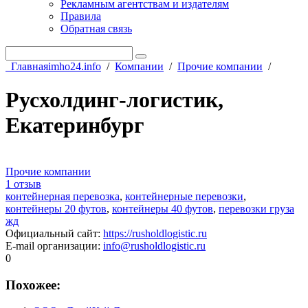
Рекламным агентствам и издателям
Правила
Обратная связь
Главная
imho24.info
/
Компании
/
Прочие компании
/
Русхолдинг-логистик,
Екатеринбург
Прочие компании
1 отзыв
контейнерная перевозка
,
контейнерные перевозки
,
контейнеры 20 футов
,
контейнеры 40 футов
,
перевозки груза
жд
Официальный сайт
:
https://rusholdlogistic.ru
E-mail организации
:
info@rusholdlogistic.ru
0
Похожее: