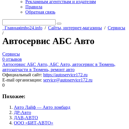
Рекламным агентствам и издателям
Правила
Обратная связь
Главная
imho24.info
/
Сайты, интернет-магазины
/
Сервисы
/
Автосервис АБС Авто
Сервисы
0 отзывов
Автосервис АБС Авто, АБС Авто, автосервис в Тюмень,
автозапчасти в Тюмень, ремонт авто
Официальный сайт
:
https://autoservice172.ru
E-mail организации
:
service@autoservice172.ru
0
Похожее:
Авто Лайф — Авто ломбард
ДР-Авто
ДАВ-АВТО
ООО «БИТ-АВТО»