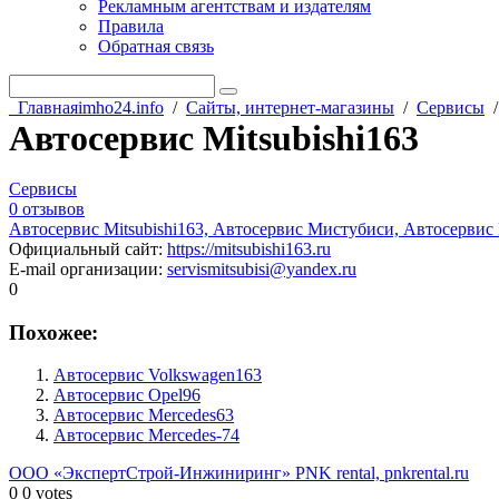
Рекламным агентствам и издателям
Правила
Обратная связь
Главная
imho24.info
/
Сайты, интернет-магазины
/
Сервисы
Автосервис Mitsubishi163
Сервисы
0 отзывов
Автосервис Mitsubishi163, Автосервис Мистубиси, Автосервис M
Официальный сайт
:
https://mitsubishi163.ru
E-mail организации
:
servismitsubisi@yandex.ru
0
Похожее:
Автосервис Volkswagen163
Автосервис Opel96
Автосервис Mercedes63
Автосервис Mercedes-74
ООО «ЭкспертСтрой-Инжиниринг»
PNK rental, pnkrental.ru
0
0
votes