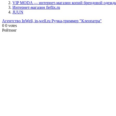
VIP MODA — интернет-магазин копий брендовой одежд
Интернет-магазин fieflix.ru
JUUN
Агентство InWell, in-well.ru
Ручка-триммер "Клеопатра"
0
0
votes
Рейтинг