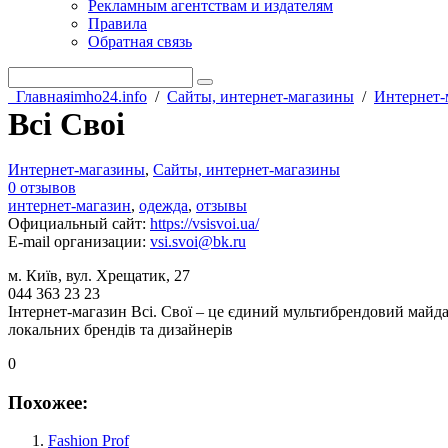
Рекламным агентствам и издателям
Правила
Обратная связь
Главная
imho24.info
/
Сайты, интернет-магазины
/
Интернет-
Всі Своі
Интернет-магазины
,
Сайты, интернет-магазины
0 отзывов
интернет-магазин
,
одежда
,
отзывы
Официальный сайт
:
https://vsisvoi.ua/
E-mail организации
:
vsi.svoi@bk.ru
м. Київ, вул. Хрещатик, 27
044 363 23 23
Інтернет-магазин Всі. Свої – це єдиний мультибрендовий майда
локальних брендів та дизайнерів
0
Похожее:
Fashion Prof