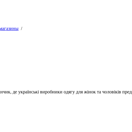
магазины
/
нчик, де українські виробники одягу для жінок та чоловіків пре