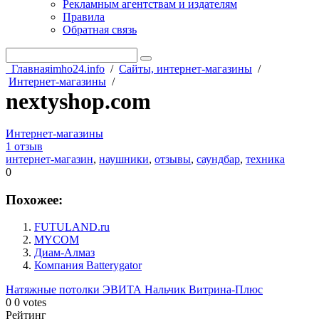
Рекламным агентствам и издателям
Правила
Обратная связь
Главная
imho24.info
/
Сайты, интернет-магазины
/
Интернет-магазины
/
nextyshop.com
Интернет-магазины
1 отзыв
интернет-магазин
,
наушники
,
отзывы
,
саундбар
,
техника
0
Похожее:
FUTULAND.ru
MYCOM
Диам-Алмаз
Компания Batterygator
Натяжные потолки ЭВИТА Нальчик
Витрина-Плюс
0
0
votes
Рейтинг