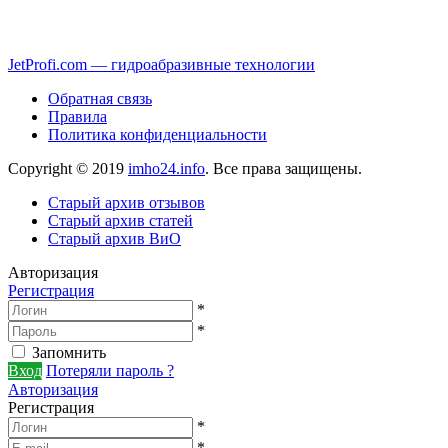
JetProfi.com — гидроабразивные технологии
Обратная связь
Правила
Политика конфиденциальности
Copyright © 2019
imho24.info
. Все права защищены.
Старый архив отзывов
Старый архив статей
Старый архив ВиО
Авторизация
Регистрация
*
*
Запомнить
Вход
Потеряли пароль ?
Авторизация
Регистрация
*
*