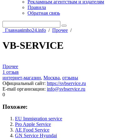
Рекламным агентствам и издателям
Правила
Обратная связь
Главная
imho24.info
/
Прочее
/
VB-SERVICE
Прочее
1 отзыв
интернет-магазин
,
Москва
,
отзывы
Официальный сайт
:
https://svbservice.ru
E-mail организации
:
info@svbservice.ru
0
Похожее:
EU Immigration service
Pro Apple Service
AE Food Service
GN Service Hyundai