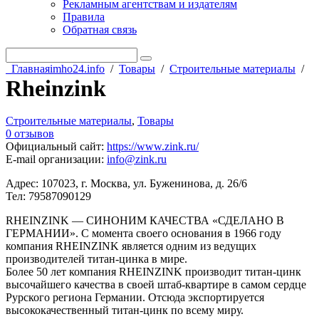
Рекламным агентствам и издателям
Правила
Обратная связь
Главная
imho24.info
/
Товары
/
Строительные материалы
/
Rheinzink
Строительные материалы
,
Товары
0 отзывов
Официальный сайт
:
https://www.zink.ru/
E-mail организации
:
info@zink.ru
Адрес: 107023, г. Москва, ул. Буженинова, д. 26/6
Тел: 79587090129
RHEINZINK — СИНОНИМ КАЧЕСТВА «СДЕЛАНО В
ГЕРМАНИИ». С момента своего основания в 1966 году
компания RHEINZINK является одним из ведущих
производителей титан-цинка в мире.
Более 50 лет компания RHEINZINK производит титан-цинк
высочайшего качества в своей штаб-квартире в самом сердце
Рурского региона Германии. Отсюда экспортируется
высококачественный титан-цинк по всему миру.