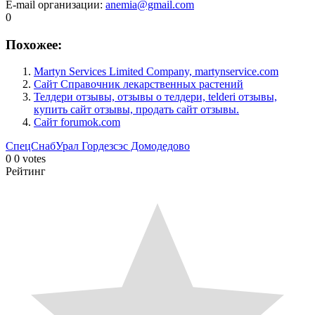
E-mail организации
:
anemia@gmail.com
0
Похожее:
Martyn Services Limited Company, martynservice.com
Сайт Справочник лекарственных растений
Телдери отзывы, отзывы о телдери, telderi отзывы,
купить сайт отзывы, продать сайт отзывы.
Сайт forumok.com
СпецСнабУрал
Гордезсэс Домодедово
0
0
votes
Рейтинг