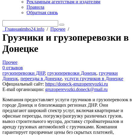
Рекламным агентствам и издателям
Правила
Обратная связь
Главная
imho24.info
/
Прочее
/
Грузчики и грузоперевозки в
Донецке
Прочее
0 отзывов
грузоперевозки ДНР
,
грузоперевозки Донецк
,
грузчики
Донецк
,
переезды в Донецке
,
услуги грузчиков в Донецке
Официальный сайт
:
https://doneck-gruzoperevozki.ru
E-mail организации
:
gruzoperevozki.doneck@mail.ru
Компания предоставляет услуги грузчиков и грузоперевозок в
городе Донецк и близлежащих регионах ДНР. Они
предлагают широкий спектр услуг, включая квартирные и
офисные переезды, погрузку/разгрузку различных грузов,
вывоз строительного мусора, доставку стройматериалов и
аренду грузовых автомобилей с грузчиками. Компания
гарантирует прозрачные цены без скрытых платежей,