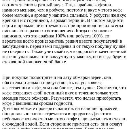
соответственно и разный вкус. Так, в арабике кофеина
намного меньше, чем в робусте, поэтому и вкус у этого кофе
более мягкий, а аромат у напитка сильный. У робусты же вкус
крепкий и с горчинкой, а аромат терпкий. В чистом виде эти
сорта в продаже не встречаются, при производстве их всегда
смешивают в разных соотношениях. Когда на упаковке
написано, что это арабика 100% или робуста 100%, то
вероятнее всего производитель решил ввести покупателей в
заблуждение, перед вами подделка и от такую покупку лучше
не совершать. Также учитывайте, что дорогой и качественный
кофе не упаковывают в вакуумную упаковку, он всегда будет в
стеклянной или жестяной банке.
При покупке посмотрите и на дату обжарки зерен, она
обязательно должна присутствовать на упаковке с
качественным кофе, чем она ближе, тем лучше. Считается, что
кофе сохраняет свой истинный вкус в течение только трех
месяцев после обжарки. Разумеется, что нельзя приобретать
кофе с вышедшим сроком годности.
Дома вы можете проверить напиток на наличие примесей,
они довольно часто встречаются в продукте. Для этого
небольшое количество молотого кофе надо высыпать в стакан
с холодной водой. Если сторонние примеси есть, они осядут