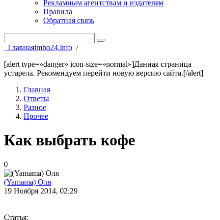
Рекламным агентствам и издателям
Правила
Обратная связь
Главная
imho24.info
/
[alert type=»danger» icon-size=»normal»]Данная страница
устарела. Рекомендуем перейти новую версию сайта.[/alert]
Главная
Ответы
Разное
Прочее
Как выбрать кофе
0
(Yamama) Оля
19 Ноября 2014, 02:29
Статья: