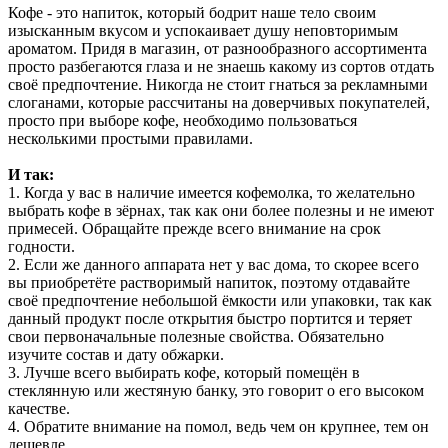
Кофе - это напиток, который бодрит наше тело своим
изысканным вкусом и успокаивает душу неповторимым
ароматом. Придя в магазин, от разнообразного ассортимента
просто разбегаются глаза и не знаешь какому из сортов отдать
своё предпочтение. Никогда не стоит гнаться за рекламными
слоганами, которые рассчитаны на доверчивых покупателей,
просто при выборе кофе, необходимо пользоваться
несколькими простыми правилами.
И так:
1. Когда у вас в наличие имеется кофемолка, то желательно
выбрать кофе в зёрнах, так как они более полезны и не имеют
примесей. Обращайте прежде всего внимание на срок
годности.
2. Если же данного аппарата нет у вас дома, то скорее всего
вы приобретёте растворимый напиток, поэтому отдавайте
своё предпочтение небольшой ёмкости или упаковки, так как
данный продукт после открытия быстро портится и теряет
свои первоначальные полезные свойства. Обязательно
изучите состав и дату обжарки.
3. Лучше всего выбирать кофе, который помещён в
стеклянную или жестяную банку, это говорит о его высоком
качестве.
4. Обратите внимание на помол, ведь чем он крупнее, тем он
дешевле.