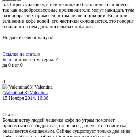
5. Открыв упаковку, в ней не должно быть ничего лишнего,
так как недобросовестные производители могут накидать туда
разнообразных примесей, в том числе и цикорий. Если при
заливании кофе водой, его частички склеиваются, это говорит
о наличии в нём дополнительных добавок.
Не дайте себя обмануть!
Ссылка на статью
Был ли полезен материал?
да
0
нет
0
0
(Valentina63) Valentina
15 Ноября 2014, 16:36
Статья:
Большинству людей чашечка кофе по утрам помогает
проснуться и взбодриться, но не всегда вкус этого напитка
оказывается ожидаемым. Сейчас существует только два вида
кофе - робуста и арабика. Они имеют разный состав,