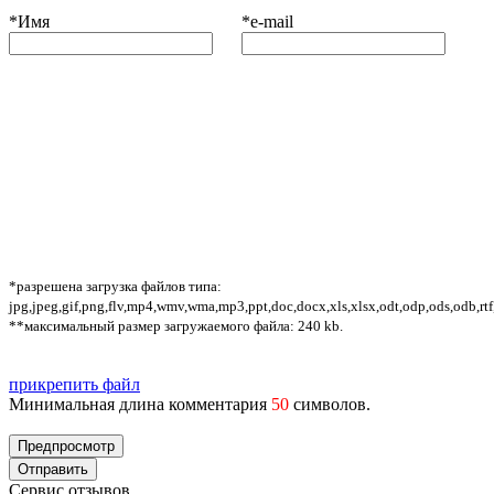
*
Имя
*
e-mail
*разрешена загрузка файлов типа:
jpg,jpeg,gif,png,flv,mp4,wmv,wma,mp3,ppt,doc,docx,xls,xlsx,odt,odp,ods,odb,rtf
**максимальный размер загружаемого файла: 240 kb.
прикрепить файл
Минимальная длина комментария
50
символов.
Сервис отзывов